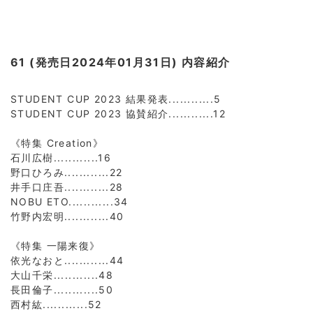
61 (発売日2024年01月31日) 内容紹介
STUDENT CUP 2023 結果発表............5
STUDENT CUP 2023 協賛紹介............12
《特集 Creation》
石川広樹............16
野口ひろみ............22
井手口庄吾............28
NOBU ETO............34
竹野内宏明............40
《特集 一陽来復》
依光なおと............44
大山千栄............48
長田倫子............50
西村紘............52