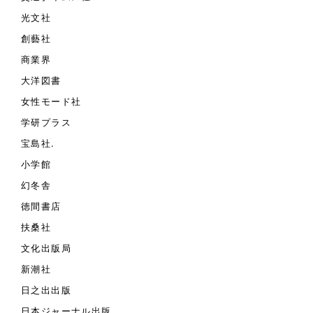
光文社
創藝社
商業界
大洋図書
女性モード社
学研プラス
宝島社.
小学館
幻冬舎
徳間書店
扶桑社
文化出版局
新潮社
日之出出版
日本ジャーナル出版