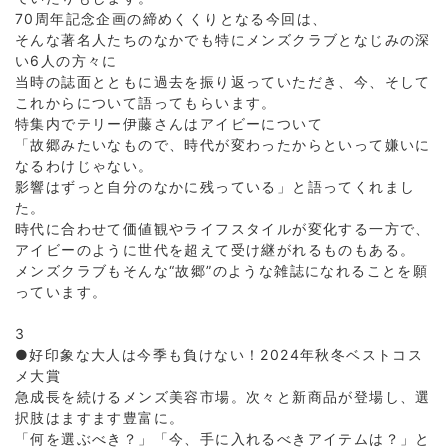
70周年記念企画の締めくくりとなる今回は、
そんな著名人たちのなかでも特にメンズクラブとなじみの深
い6人の方々に
当時の誌面とともに過去を振り返っていただき、今、そして
これからについて語ってもらいます。
特集内でテリー伊藤さんはアイビーについて
「故郷みたいなもので、時代が変わったからといって嫌いに
なるわけじゃない。
影響はずっと自分のなかに残っている」と語ってくれまし
た。
時代に合わせて価値観やライフスタイルが変化する一方で、
アイビーのように世代を超えて受け継がれるものもある。
メンズクラブもそんな“故郷”のような雑誌になれることを願
っています。
3
●好印象な大人は今季も負けない！2024年秋冬ベストコス
メ大賞
急成長を続けるメンズ美容市場。次々と新商品が登場し、選
択肢はますます豊富に。
「何を選ぶべき？」「今、手に入れるべきアイテムは？」と