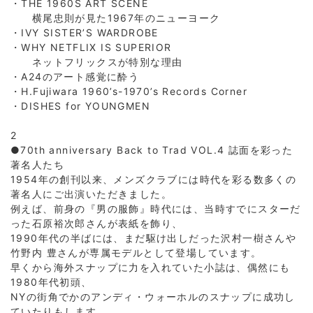
・THE 1960S ART SCENE
横尾忠則が見た1967年のニューヨーク
・IVY SISTER’S WARDROBE
・WHY NETFLIX IS SUPERIOR
ネットフリックスが特別な理由
・A24のアート感覚に酔う
・H.Fujiwara 1960’s-1970’s Records Corner
・DISHES for YOUNGMEN
2
●70th anniversary Back to Trad VOL.4 誌面を彩った
著名人たち
1954年の創刊以来、メンズクラブには時代を彩る数多くの
著名人にご出演いただきました。
例えば、前身の『男の服飾』時代には、当時すでにスターだ
った石原裕次郎さんが表紙を飾り、
1990年代の半ばには、まだ駆け出しだった沢村一樹さんや
竹野内 豊さんが専属モデルとして登場しています。
早くから海外スナップに力を入れていた小誌は、偶然にも
1980年代初頭、
NYの街角でかのアンディ・ウォーホルのスナップに成功し
ていたりもします。