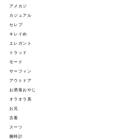
アメカジ
カジュアル
セレブ
キレイめ
エレガント
トラッド
モード
サーフィン
アウトドア
お洒落おやじ
オラオラ系
お兄
古着
スーツ
腕時計